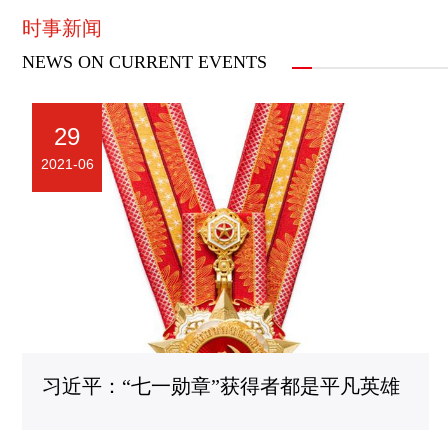
时事新闻
NEWS ON CURRENT EVENTS
29
2021-06
习近平：“七一勋章”获得者都是平凡英雄