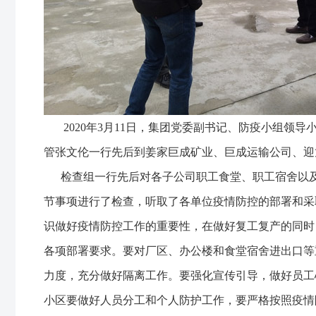
2020年3月11日，集团党委副书记、防疫小组领
管张文伦一行先后到姜家巨成矿业、巨成运输公司、迎
检查组一行先后对各子公司职工食堂、职工宿舍以及
节事项进行了检查，听取了各单位疫情防控的部署和采
识做好疫情防控工作的重要性，在做好复工复产的同时
各项部署要求。要对厂区、办公楼和食堂宿舍进出口等
力度，充分做好隔离工作。要强化宣传引导，做好员工
小区要做好人员分工和个人防护工作，要严格按照疫情