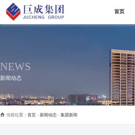
首页
NEWS
新闻动态
当前位置：
首页
-
新闻动态
-
集团新闻