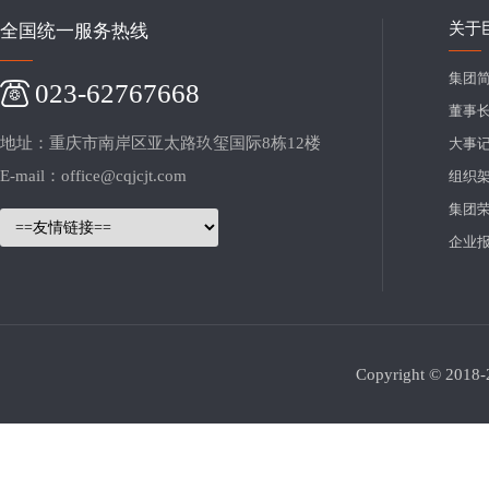
关于
全国统一服务热线
集团
023-62767668
董事
地址：重庆市南岸区亚太路玖玺国际8栋12楼
大事
E-mail：office@cqjcjt.com
组织
集团
企业
Copyright © 20